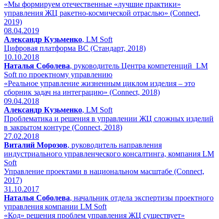
«Мы формируем отечественные «лучшие практики»
управления ЖЦ ракетно-космической отраслью» (Connect,
2019)
08.04.2019
Александр Кузьменко
, LM Soft
Цифровая платформа ВС (Стандарт, 2018)
10.10.2018
Наталья Соболева
, руководитель Центра компетенций LM
Soft по проектному управлению
«Реальное управление жизненным циклом изделия – это
сборник задач на интеграцию» (Connect, 2018)
09.04.2018
Александр Кузьменко
, LM Soft
Проблематика и решения в управлении ЖЦ сложных изделий
в закрытом контуре (Connect, 2018)
27.02.2018
Виталий Морозов
, руководитель направления
индустриального управленческого консалтинга, компания LM
Soft
Управление проектами в национальном масштабе (Connect,
2017)
31.10.2017
Наталья Соболева
, начальник отдела экспертизы проектного
управления компании LM Soft
«Код» решения проблем управления ЖЦ существует»