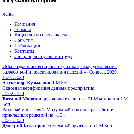
меню
Компания
Отзывы
Лицензии и сертификаты
События
Публикации
Контакты
Спец. оценка условий труда
«Мы создаем интегрированную платформу управления
разработкой и проектирования изделий» (Connect, 2020)
15.07.2020
Александр Кузьменко
, LM Soft
Сквозная верификация данных предприятия
20.02.2020
Виталий Морозов
, руководитель центра PLM компании LM
Soft
Разделяй и властвуй. Модульный подход к разработке
прикладных решений на «1С»
20.01.2020
Дмитрий Белозеров
, системный архитектор LM Soft