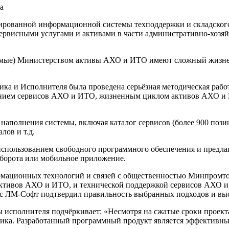
а
ированной информационной системы техподдержки и складско
сервисными услугами и активами в части административно-хоз
уемые) Министерством активы АХО и ИТО имеют сложный жизне
ика и Исполнителя была проведена серьёзная методическая рабо
ением сервисов АХО и ИТО, жизненным циклом активов АХО и 
аполнения системы, включая каталог сервисов (более 900 позиц
лов и т.д.
спользованием свободного программного обеспечения и предлаг
оборота или мобильное приложение.
ормационных технологий и связей с общественностью Минпромт
тивов АХО и ИТО, и технической поддержкой сервисов АХО и 
 с ЛМ-Софт подтвердил правильность выбранных подходов и вы
исполнителя подчёркивает: «Несмотря на сжатые сроки проекта,
зчика. Разработанный программный продукт является эффективн