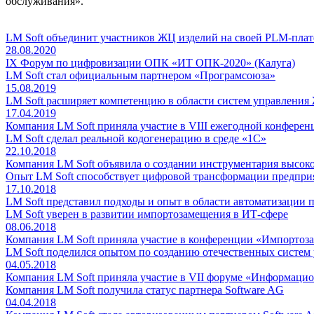
обслуживания».
LM Soft объединит участников ЖЦ изделий на своей PLM-пла
28.08.2020
IX Форум по цифровизации ОПК «ИТ ОПК-2020» (Калуга)
LM Soft стал официальным партнером «Програмсоюза»
15.08.2019
LM Soft расширяет компетенцию в области систем управления
17.04.2019
Компания LM Soft приняла участие в VIII ежегодной конфере
LM Soft сделал реальной кодогенерацию в среде «1С»
22.10.2018
Компания LM Soft объявила о создании инструментария высок
Опыт LM Soft способствует цифровой трансформации предпр
17.10.2018
LM Soft представил подходы и опыт в области автоматизации
LM Soft уверен в развитии импортозамещения в ИТ-сфере
08.06.2018
Компания LM Soft приняла участие в конференции «Импортоз
LM Soft поделился опытом по созданию отечественных систем
04.05.2018
Компания LM Soft приняла участие в VII форуме «Информаци
Компания LM Soft получила статус партнера Software AG
04.04.2018