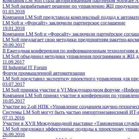
Компания LM Soft стала авторизованным партнером Software 
LM Soft разрабатывает решение по управлению ЖЦ продукци
01.03.2018
Компания LM Soft представила комплексный подход к автом
LM Soft и «Форсайт» заключили партнерское соглашение
19.01.2018
Компании LM Soft и «Форсайт» заключили партнёрское соглаше
LM Soft предлагает свои методики предприятиям ракетно-косм
29.09.2017
II Ежегодная конференция по информационным технологиям в
LM Soft объединил методики управления программами и ЖЦ д
11.09.2017
III Industrial IT Forum
Форум промышленной автоматизации
LM Soft представил экспертизу проектного управления для п
03.07.2017
LM Soft приняла участие в VI Международном форуме «Инфор
Компания LM Soft принял участие в конференции по управле
10.05.2017
Участие во 2-ой НПК «Управление созданием научно-техничес
Системы LM Soft могут быть частью импортонезависимой ИТ
07.11.2016
Участие в XVII Международной выставке «Таможенная служба
LM Soft предложил эффективные подходы к проектному управ
26.09.2016