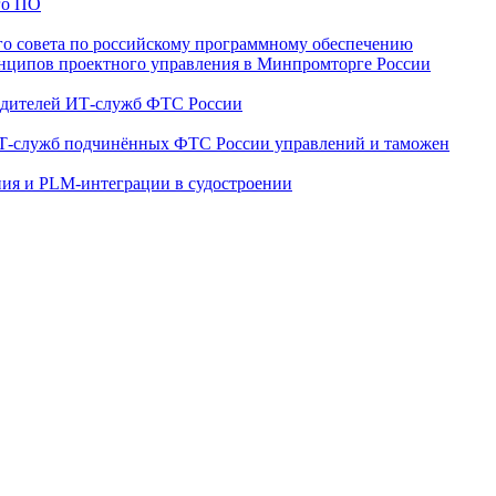
го ПО
ного совета по российскому программному обеспечению
ринципов проектного управления в Минпромторге России
водителей ИТ-служб ФТС России
 ИТ-служб подчинённых ФТС России управлений и таможен
ния и PLM-интеграции в судостроении