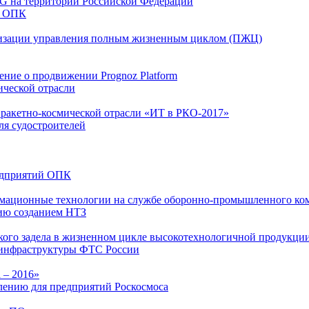
AG на территории Российской Федерации
и ОПК
атизации управления полным жизненным циклом (ПЖЦ)
ние о продвижении Prognoz Platform
ической отрасли
 ракетно-космической отрасли «ИТ в РКО-2017»
ля судостроителей
редприятий ОПК
мационные технологии на службе оборонно-промышленного ком
нию созданием НТЗ
кого задела в жизненном цикле высокотехнологичной продукции
-инфраструктуры ФТС России
 – 2016»
лению для предприятий Роскосмоса