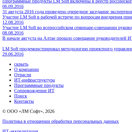
Программные продукты LM Soft включены в реестр российско
06.09.2016
31 августа 2016 года проведено очередное заседание эксперт
Участие LM Soft в рабочей встрече по вопросам внедрения п
12.08.2016
Участие LM Soft во всероссийском семинаре-совещании руко
08.08.2016
В начале августа на Алтае прошло совещание руководителей
LM Soft продемонстрировал методологию проектного управле
29.06.2016
скрыть
О компании
Отрасли
ИТ-инфраструктура
Программные продукты
Сопровождение ИТ
Поиск
Контакты
© ООО «ЛМ Софт», 2026
Политика в отношении обработки персональных данных
ИТ-аккредитация