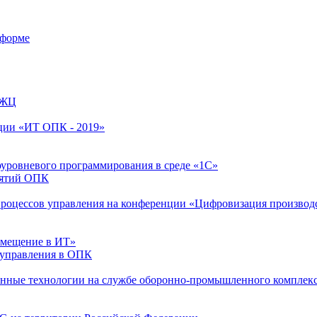
тформе
 ЖЦ
нции «ИТ ОПК - 2019»
оуровневого программирования в среде «1С»
иятий ОПК
 процессов управления на конференции «Цифровизация производ
амещение в ИТ»
 управления в ОПК
онные технологии на службе оборонно-промышленного комплек