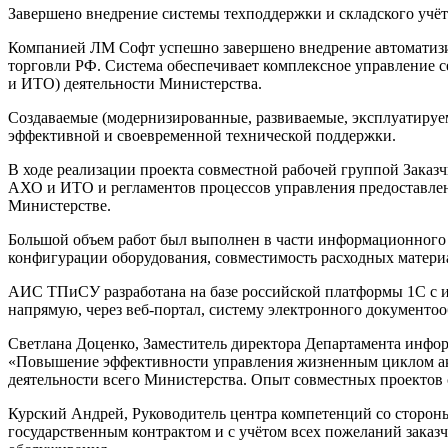
Завершено внедрение системы техподдержки и складского учёт
Компанией ЛМ Софт успешно завершено внедрение автоматиз
торговли РФ. Система обеспечивает комплексное управление 
и ИТО) деятельности Министерства.
Создаваемые (модернизированные, развиваемые, эксплуатир
эффективной и своевременной технической поддержки.
В ходе реализации проекта совместной рабочей группой Заказч
АХО и ИТО и регламентов процессов управления предоставл
Министерстве.
Большой объем работ был выполнен в части информационного н
конфигурации оборудования, совместимость расходных материа
АИС ТПиСУ разработана на базе российской платформы 1С с и
напрямую, через веб-портал, систему электронного документо
Светлана Доценко, Заместитель директора Департамента инф
«Повышение эффективности управления жизненным циклом ак
деятельности всего Министерства. Опыт совместных проектов
Курский Андрей, Руководитель центра компетенций со стороны 
государственным контрактом и с учётом всех пожеланий зака